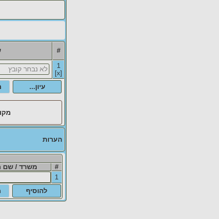
#
ש
1
[x]
מקו
הערות
#
משרד / שם 
1