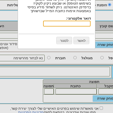
בשימוש הטופס) או שבוצע ניקיון לקוקיז
הזמנת פלוטים
הזמנת צילומים / סריקות
הזמנת שליחות
בדפדפן האינטרנט. ניתן לשחזר מידע בסיסי
באמצעות אימות כתובת המייל שברשותך
Archive to zip
דואר אלקטרוני:
צבע
שחור
ם קובץ
כמות
הע
לבן
קו
שטח
לאשר
לסגור
סידור עטים,
הסר הכל
(אופצי
פל
מגולגל
חוברת
תפוצה
מקבל
כתובת
תפוצה
אני מאשר/ת שימוש בפרטים האישיים שלי לצורך יצירת קשר,
מתן שירות ועדכונים, בהתאם לחוק/
מדיניות הפרטיות
.