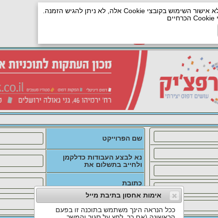
מכון העתקות "גרפצ'יק בע"מ"
ם
טופס הזמנת עבודה
Your IP is : 216.73.216.103
מדריך וידאו, 2 דקות
שם הפרוייקט
נא לבצע העבודות כדלקמן
ולחייב בתשלום את
כתובת
אימות אחסון בתיבת מייל
טלפון
ככל הנראה הינך משתמש בתוכנה זו בפעם
הראשונה (אם כך, לחץ על סגור והמשך